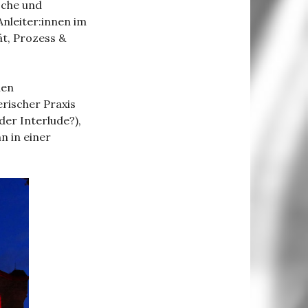
sche und
Anleiter:innen im
ät, Prozess &
hen
erischer Praxis
der Interlude?),
n in einer