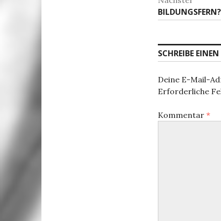
Nächster
Nächster
BILDUNGSFERN?
Beitrag:
SCHREIBE EINE
Deine E-Mail-Adr
Erforderliche Fe
Kommentar
*