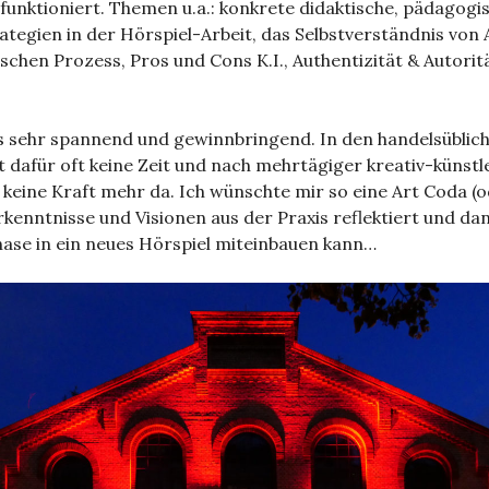
unktioniert. Themen u.a.: konkrete didaktische, pädagogi
tegien in der Hörspiel-Arbeit, das Selbstverständnis von 
ischen Prozess, Pros und Cons K.I., Authentizität & Autorit
es sehr spannend und gewinnbringend. In den handelsüblic
t dafür oft keine Zeit und nach mehrtägiger kreativ-künstl
 keine Kraft mehr da. Ich wünschte mir so eine Art Coda (o
rkenntnisse und Visionen aus der Praxis reflektiert und dan
hase in ein neues Hörspiel miteinbauen kann…