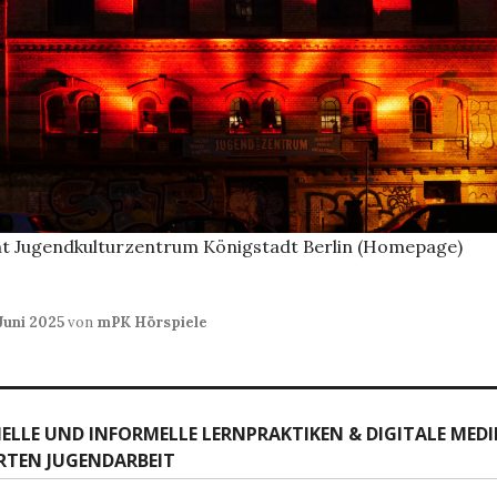
cht Jugendkulturzentrum Königstadt Berlin (Homepage)
 Juni 2025
von
mPK Hörspiele
snavigation
LLE UND INFORMELLE LERNPRAKTIKEN & DIGITALE MEDIE
RTEN JUGENDARBEIT