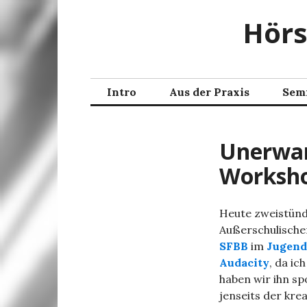
Zum
Hörs
Inhalt
springen
Intro
Aus der Praxis
Sem
Unerwar
Worksh
Heute zweistünd
Außerschulische
SFBB
im
Jugend
Audacity
, da ic
haben wir ihn s
jenseits der kr