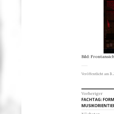
Bild: Frontansi
Veröffentlicht am
3.
Beitrag
Vorheriger
Vorheriger
FACHTAG: FORME
Beitrag:
MUSIKORIENTIE