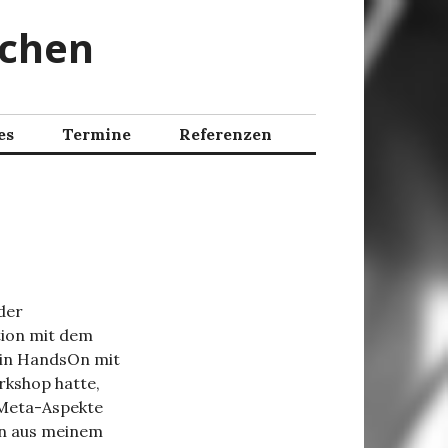
schen
es
Termine
Referenzen
der
ion mit dem
 ein HandsOn mit
orkshop hatte,
 Meta-Aspekte
rn aus meinem